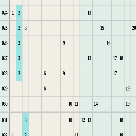
024
1
2
13
1
8
7
15
5
1
8
1
6
11
4
2
5
5
2
10
11
025
2
3
15
20
1
9
8
16
6
2
9
2
7
12
1
5
6
6
3
11
026
2
9
16
2
1
10
9
17
7
3
3
8
13
2
6
1
7
4
12
1
027
2
13
17
18
3
2
11
10
18
8
4
1
4
9
14
7
2
1
13
2
028
2
6
9
17
4
3
12
11
9
5
5
10
15
1
8
3
2
1
14
3
029
6
19
5
1
4
13
12
10
6
1
6
11
16
2
9
4
3
1
2
4
030
10
11
14
19
6
2
5
14
13
1
11
7
2
17
3
5
4
2
3
5
031
3
10
12
13
18
7
3
15
14
2
12
8
3
1
1
6
5
3
1
6
032
1
3
11
18
4
16
15
3
13
9
4
1
1
1
2
7
6
4
2
7