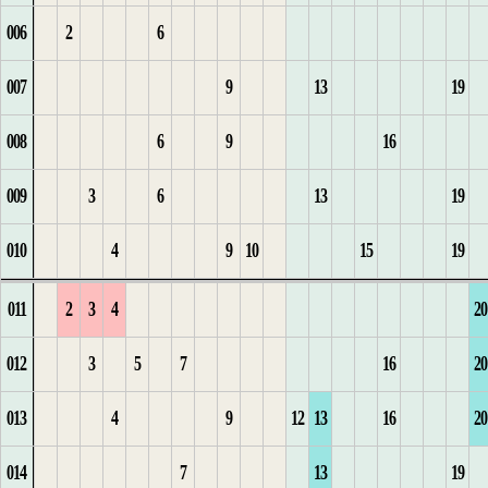
006
2
6
1
2
8
3
2
2
2
9
5
5
5
6
9
31
7
2
7
1
007
9
13
19
2
1
3
9
4
1
3
3
10
6
6
7
10
32
8
3
2
008
6
9
16
3
2
4
10
5
4
4
11
7
7
1
8
11
9
4
1
3
009
3
6
13
19
4
3
11
6
5
5
1
12
8
8
9
12
1
10
5
4
010
4
9
10
15
19
5
4
1
7
1
6
6
9
9
1
10
2
11
6
5
011
2
3
4
20
6
8
2
7
7
1
1
10
10
2
11
1
3
12
7
1
012
3
5
7
16
20
7
1
1
3
8
2
2
11
11
3
12
2
13
8
2
013
4
9
12
13
16
20
8
2
1
1
4
1
9
3
12
13
3
14
9
3
014
7
13
19
9
3
2
1
2
5
10
1
4
13
1
14
4
1
15
10
1