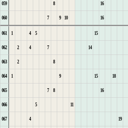
059
8
16
1
6
6
1
42
9
1
8
2
4
17
5
6
8
14
10
3
5
060
7
9
10
16
2
7
7
2
43
10
1
5
18
6
7
9
15
11
4
6
061
1
4
5
15
8
8
11
1
2
1
1
6
19
7
8
1
16
12
5
7
062
2
4
7
14
1
9
1
12
3
2
2
7
20
8
1
2
17
13
6
8
063
2
8
2
10
1
2
13
1
3
3
8
21
9
1
2
3
18
14
7
9
064
1
9
15
18
1
11
2
3
14
2
1
4
9
22
10
2
4
19
8
10
065
7
8
16
1
2
12
3
4
15
1
5
10
23
11
3
1
20
1
9
11
066
5
11
2
3
13
4
16
1
1
2
6
24
12
4
2
1
21
2
10
12
067
4
19
3
4
14
1
17
2
2
3
7
1
25
13
5
3
2
22
3
13