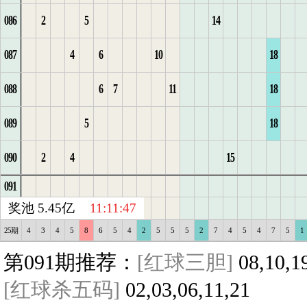
086
2
5
14
2
10
6
1
3
11
1
2
6
2
1
3
2
1
9
6
10
087
4
6
10
18
3
1
11
1
4
12
2
7
3
2
1
4
3
2
7
11
088
6
7
11
18
4
2
12
1
2
13
3
1
4
3
2
5
4
3
8
12
089
5
18
5
3
13
2
1
1
14
4
2
1
5
4
3
6
5
4
9
13
090
2
4
15
6
14
1
2
2
15
5
3
2
6
5
4
6
5
1
10
14
091
1
2
3
4
5
6
7
8
9
10
11
12
13
14
15
16
17
18
19
20
1
2
3
4
5
6
7
8
9
10
11
12
13
14
15
16
17
18
19
20
奖池 5.45亿
11:11:47
25期
4
3
4
5
8
6
5
4
2
5
5
5
2
7
4
5
4
7
5
1
第091期推荐：
[红球三胆]
08,10,1
[红球杀五码]
02,03,06,11,21