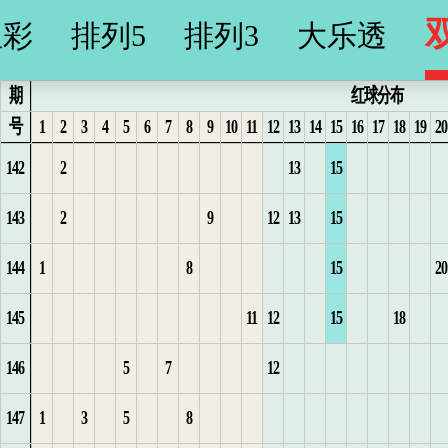
星彩
排列5
排列3
大乐透
期
红球分布
号
1
2
3
4
5
6
7
8
9
10
11
12
13
14
15
16
17
18
19
20
142
2
13
15
2
2
1
1
21
13
5
7
1
5
1
4
16
3
2
9
9
143
2
9
12
13
15
3
3
2
2
22
14
6
2
6
5
17
4
3
10
10
144
1
8
15
20
1
4
3
3
23
15
1
3
7
1
1
6
18
5
4
11
145
11
12
15
18
1
2
5
4
4
24
16
1
2
4
2
7
19
6
12
1
146
5
7
12
2
3
6
5
25
2
3
5
1
3
8
1
20
7
1
13
2
147
1
3
5
8
4
6
26
1
4
6
2
1
4
9
2
21
8
2
14
3