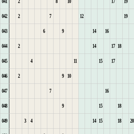
041
2
8
10
17
19
3
1
1
24
5
7
13
4
5
3
1
5
15
2
16
042
2
7
12
19
4
2
2
25
6
1
14
1
5
4
2
6
16
1
3
17
043
6
9
14
16
5
1
3
3
26
1
2
2
6
1
5
7
2
4
1
18
044
2
14
17
18
6
4
4
27
1
2
3
1
3
7
2
6
8
1
2
19
045
4
11
15
17
7
1
5
28
2
3
4
2
4
3
7
1
2
1
3
20
046
2
9
10
8
6
1
29
3
4
5
1
4
8
2
1
3
1
2
4
21
047
7
16
9
1
7
2
30
4
6
1
1
2
5
9
3
2
2
3
5
22
048
9
15
18
10
2
8
3
31
5
1
7
2
3
6
10
4
1
3
6
23
049
3
4
14
15
18
20
11
3
32
6
2
8
1
3
4
7
11
2
4
7