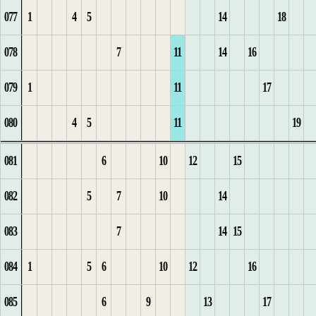
077
1
4
5
14
18
3
1
7
5
2
4
4
11
2
4
5
4
5
1
1
078
7
11
14
16
1
4
2
1
1
8
3
5
5
3
5
6
6
1
2
2
079
1
11
17
5
3
2
2
9
1
4
6
6
4
6
1
7
1
2
3
3
080
4
5
11
19
1
6
4
10
2
5
7
7
5
7
2
8
2
1
3
4
081
6
10
12
15
2
7
5
1
1
3
6
8
1
8
3
3
2
4
1
5
082
5
7
10
14
3
8
6
2
1
7
9
2
1
9
1
4
3
5
2
6
083
7
14
15
4
9
7
3
1
2
8
10
1
3
2
10
5
4
6
3
7
084
1
5
6
10
12
16
10
8
4
1
9
11
4
11
1
1
5
7
4
8
085
6
9
13
17
1
11
9
5
1
2
10
1
5
1
2
2
1
8
5
9