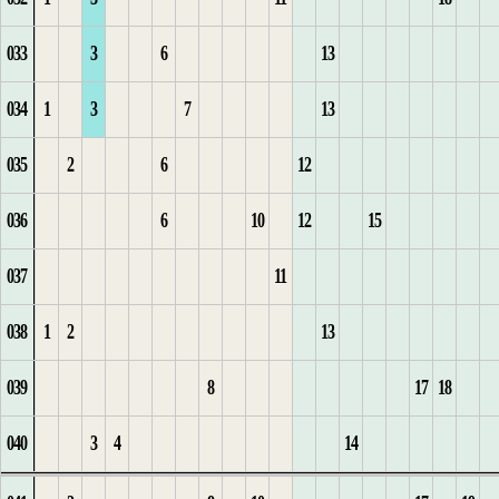
033
3
6
13
1
5
17
16
14
10
5
2
1
2
3
8
7
5
1
3
8
034
1
3
7
13
6
18
17
1
11
6
3
2
3
4
9
8
6
2
4
9
035
2
6
12
1
1
19
18
1
12
7
4
3
1
5
10
9
7
3
5
10
036
6
10
12
15
2
1
2
20
19
2
13
8
4
2
6
10
8
4
6
11
037
11
3
2
3
21
20
1
3
14
9
1
1
3
7
1
11
9
5
7
12
038
1
2
13
4
22
21
2
4
15
10
2
1
2
8
2
12
10
6
8
13
039
8
17
18
1
1
5
23
22
3
5
11
3
2
3
1
9
3
13
9
14
040
3
4
14
2
2
23
4
6
1
12
4
3
4
2
4
14
1
1
10
15