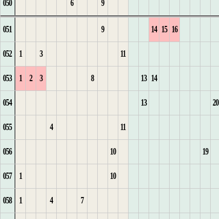
050
6
9
12
4
1
1
33
3
9
4
5
8
12
1
1
3
5
1
8
1
051
9
14
15
16
13
5
2
2
34
1
4
10
5
6
9
13
6
2
9
2
052
1
3
11
6
3
35
2
5
11
1
6
10
14
1
1
1
7
3
10
3
053
1
2
3
8
13
14
4
36
3
6
2
7
1
11
2
2
8
4
11
4
054
13
20
1
1
1
5
37
4
7
1
3
8
2
12
1
3
3
9
5
12
055
4
11
2
2
2
38
5
8
2
4
9
13
1
2
4
4
10
6
13
1
056
10
19
3
3
3
1
39
6
9
3
5
1
14
2
3
5
5
11
7
2
057
1
10
4
4
2
40
7
10
4
6
2
15
3
4
6
6
12
8
1
3
058
1
4
7
5
5
41
8
5
7
1
3
16
4
5
7
7
13
9
2
4