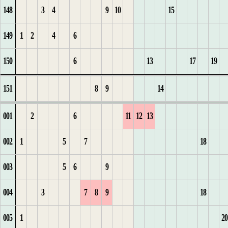
148
3
4
9
10
15
1
5
1
27
2
1
3
2
5
10
22
9
3
15
4
149
1
2
4
6
1
2
3
2
1
1
4
3
6
11
1
23
10
4
16
5
150
6
13
17
19
1
1
2
1
3
4
3
2
2
5
4
12
2
24
5
6
151
8
9
14
2
2
3
2
4
1
5
3
6
5
1
3
25
1
6
1
7
001
2
6
11
12
13
3
4
3
5
6
1
1
4
1
4
26
2
7
2
8
002
1
5
7
18
1
5
4
1
2
2
5
1
1
1
2
5
27
3
3
9
003
5
6
9
1
2
6
5
1
3
6
2
2
2
3
6
28
4
1
4
10
004
3
7
8
9
18
2
3
6
1
1
7
3
3
3
4
7
29
5
5
11
005
1
20
4
1
7
2
2
1
1
1
8
4
4
4
5
8
30
6
1
6