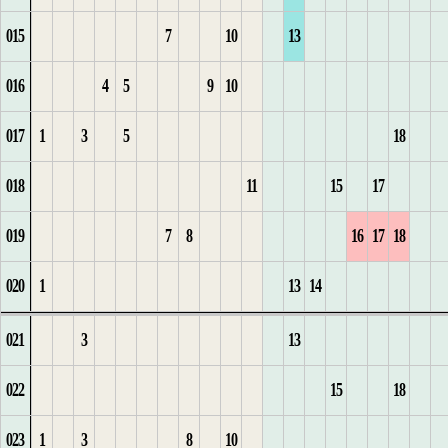
015
7
10
13
10
4
3
2
3
6
11
2
14
2
15
5
2
16
11
1
2
016
4
5
9
10
11
5
4
7
1
12
15
3
1
16
6
3
17
12
2
3
017
1
3
5
18
6
1
8
2
13
1
1
16
4
2
17
7
4
18
3
4
018
11
15
17
1
7
1
2
1
9
3
14
2
2
5
3
18
5
1
4
5
019
7
8
16
17
18
2
8
2
3
2
10
3
3
1
6
4
19
1
5
6
020
1
13
14
9
3
4
3
11
1
1
4
4
2
7
2
1
1
1
6
7
021
3
13
1
10
5
4
12
2
2
5
5
3
8
1
3
2
2
2
7
8
022
15
18
2
11
1
6
5
13
3
3
6
6
4
9
1
2
3
3
8
9
023
1
3
8
10
12
7
6
14
4
7
5
10
2
3
1
4
4
1
9
10