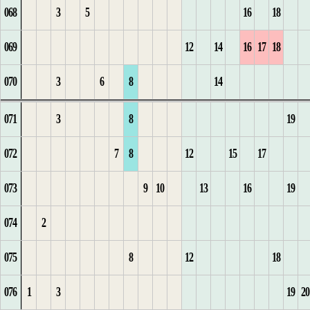
068
3
5
16
18
4
5
1
18
3
3
4
8
2
26
14
6
4
23
1
14
069
12
14
16
17
18
5
6
1
2
1
19
4
4
5
9
3
15
5
2
15
070
3
6
8
14
6
7
3
2
5
6
10
4
1
16
6
1
1
1
3
16
071
3
8
19
7
8
4
3
1
6
7
11
5
2
17
1
7
2
2
2
17
072
7
8
12
15
17
8
9
1
5
4
2
8
12
6
18
2
3
3
1
18
073
9
10
13
16
19
9
10
2
6
5
3
1
1
7
1
3
1
1
4
19
074
2
10
3
7
6
4
2
2
1
1
8
2
1
4
2
1
2
5
1
20
075
8
12
18
11
1
4
8
7
5
3
2
2
9
2
5
3
2
3
2
21
076
1
3
19
20
2
9
8
6
4
1
3
3
10
1
3
6
4
3
4
1