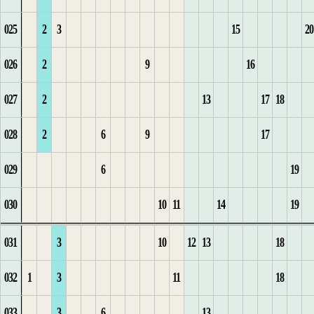
025
2
3
15
20
1
9
8
16
6
2
9
2
7
12
1
5
6
6
3
11
026
2
9
16
2
1
10
9
17
7
3
3
8
13
2
6
1
7
4
12
1
027
2
13
17
18
3
2
11
10
18
8
4
1
4
9
14
7
2
1
13
2
028
2
6
9
17
4
3
12
11
9
5
5
10
15
1
8
3
2
1
14
3
029
6
19
5
1
4
13
12
10
6
1
6
11
16
2
9
4
3
1
2
4
030
10
11
14
19
6
2
5
14
13
1
11
7
2
17
3
5
4
2
3
5
031
3
10
12
13
18
7
3
15
14
2
12
8
3
1
1
6
5
3
1
6
032
1
3
11
18
4
16
15
3
13
9
4
1
1
1
2
7
6
4
2
7
033
3
6
13
1
5
17
16
14
10
5
2
1
2
3
8
7
5
1
3
8