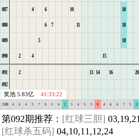
087
4
6
10
18
3
1
11
1
4
12
2
7
3
2
1
4
3
2
7
11
088
6
7
11
18
4
2
12
1
2
13
3
1
4
3
2
5
4
3
8
12
089
5
18
5
3
13
2
1
1
14
4
2
1
5
4
3
6
5
4
9
13
090
2
4
15
6
14
1
2
2
15
5
3
2
6
5
4
6
5
1
10
14
091
2
13
14
16
20
7
15
1
2
3
3
16
6
4
3
7
1
6
2
11
092
1
2
3
4
5
6
7
8
9
10
11
12
13
14
15
16
17
18
19
20
1
2
3
4
5
6
7
8
9
10
11
12
13
14
15
16
17
18
19
20
奖池 5.83亿
41:33:21
25期
4
4
4
5
7
6
5
4
2
5
4
5
3
8
4
6
4
7
5
2
第092期推荐：
[红球三胆]
03,19,2
[红球杀五码]
04,10,11,12,24