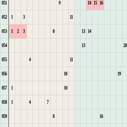
051
9
14
15
16
13
5
2
2
34
1
4
10
5
6
9
13
6
2
9
2
052
1
3
11
6
3
35
2
5
11
1
6
10
14
1
1
1
7
3
10
3
053
1
2
3
8
13
14
4
36
3
6
2
7
1
11
2
2
8
4
11
4
054
13
20
1
1
1
5
37
4
7
1
3
8
2
12
1
3
3
9
5
12
055
4
11
2
2
2
38
5
8
2
4
9
13
1
2
4
4
10
6
13
1
056
10
19
3
3
3
1
39
6
9
3
5
1
14
2
3
5
5
11
7
2
057
1
10
4
4
2
40
7
10
4
6
2
15
3
4
6
6
12
8
1
3
058
1
4
7
5
5
41
8
5
7
1
3
16
4
5
7
7
13
9
2
4
059
8
16
1
6
6
1
42
9
1
8
2
4
17
5
6
8
14
10
3
5