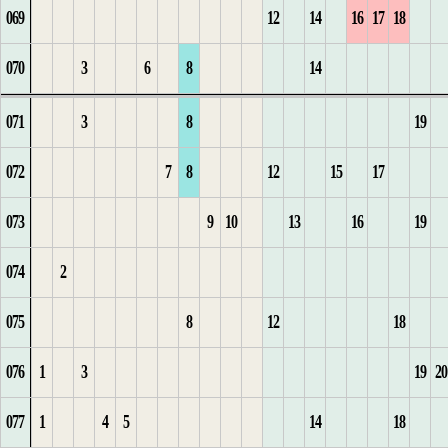
069
12
14
16
17
18
5
6
1
2
1
19
4
4
5
9
3
15
5
2
15
070
3
6
8
14
6
7
3
2
5
6
10
4
1
16
6
1
1
1
3
16
071
3
8
19
7
8
4
3
1
6
7
11
5
2
17
1
7
2
2
2
17
072
7
8
12
15
17
8
9
1
5
4
2
8
12
6
18
2
3
3
1
18
073
9
10
13
16
19
9
10
2
6
5
3
1
1
7
1
3
1
1
4
19
074
2
10
3
7
6
4
2
2
1
1
8
2
1
4
2
1
2
5
1
20
075
8
12
18
11
1
4
8
7
5
3
2
2
9
2
5
3
2
3
2
21
076
1
3
19
20
2
9
8
6
4
1
3
3
10
1
3
6
4
3
4
1
077
1
4
5
14
18
3
1
7
5
2
4
4
11
2
4
5
4
5
1
1