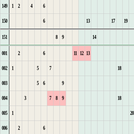
149
1
2
4
6
1
2
3
2
1
1
4
3
6
11
1
23
10
4
16
5
150
6
13
17
19
1
1
2
1
3
4
3
2
2
5
4
12
2
24
5
6
151
8
9
14
2
2
3
2
4
1
5
3
6
5
1
3
25
1
6
1
7
001
2
6
11
12
13
3
4
3
5
6
1
1
4
1
4
26
2
7
2
8
002
1
5
7
18
1
5
4
1
2
2
5
1
1
1
2
5
27
3
3
9
003
5
6
9
1
2
6
5
1
3
6
2
2
2
3
6
28
4
1
4
10
004
3
7
8
9
18
2
3
6
1
1
7
3
3
3
4
7
29
5
5
11
005
1
20
4
1
7
2
2
1
1
1
8
4
4
4
5
8
30
6
1
6
006
2
6
1
2
8
3
2
2
2
9
5
5
5
6
9
31
7
2
7
1