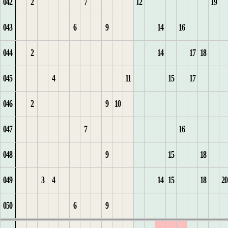
042
2
7
12
19
4
2
2
25
6
1
14
1
5
4
2
6
16
1
3
17
043
6
9
14
16
5
1
3
3
26
1
2
2
6
1
5
7
2
4
1
18
044
2
14
17
18
6
4
4
27
1
2
3
1
3
7
2
6
8
1
2
19
045
4
11
15
17
7
1
5
28
2
3
4
2
4
3
7
1
2
1
3
20
046
2
9
10
8
6
1
29
3
4
5
1
4
8
2
1
3
1
2
4
21
047
7
16
9
1
7
2
30
4
6
1
1
2
5
9
3
2
2
3
5
22
048
9
15
18
10
2
8
3
31
5
1
7
2
3
6
10
4
1
3
6
23
049
3
4
14
15
18
20
11
3
32
6
2
8
1
3
4
7
11
2
4
7
050
6
9
12
4
1
1
33
3
9
4
5
8
12
1
1
3
5
1
8
1