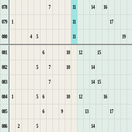
078
7
11
14
16
1
4
2
1
1
8
3
5
5
3
5
6
6
1
2
2
079
1
11
17
5
3
2
2
9
1
4
6
6
4
6
1
7
1
2
3
3
080
4
5
11
19
1
6
4
10
2
5
7
7
5
7
2
8
2
1
3
4
081
6
10
12
15
2
7
5
1
1
3
6
8
1
8
3
3
2
4
1
5
082
5
7
10
14
3
8
6
2
1
7
9
2
1
9
1
4
3
5
2
6
083
7
14
15
4
9
7
3
1
2
8
10
1
3
2
10
5
4
6
3
7
084
1
5
6
10
12
16
10
8
4
1
9
11
4
11
1
1
5
7
4
8
085
6
9
13
17
1
11
9
5
1
2
10
1
5
1
2
2
1
8
5
9
086
2
5
14
2
10
6
1
3
11
1
2
6
2
1
3
2
1
9
6
10