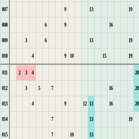
007
9
13
19
2
1
3
9
4
1
3
3
10
6
6
7
10
32
8
3
2
008
6
9
16
3
2
4
10
5
4
4
11
7
7
1
8
11
9
4
1
3
009
3
6
13
19
4
3
11
6
5
5
1
12
8
8
9
12
1
10
5
4
010
4
9
10
15
19
5
4
1
7
1
6
6
9
9
1
10
2
11
6
5
011
2
3
4
20
6
8
2
7
7
1
1
10
10
2
11
1
3
12
7
1
012
3
5
7
16
20
7
1
1
3
8
2
2
11
11
3
12
2
13
8
2
013
4
9
12
13
16
20
8
2
1
1
4
1
9
3
12
13
3
14
9
3
014
7
13
19
9
3
2
1
2
5
10
1
4
13
1
14
4
1
15
10
1
015
7
10
13
10
4
3
2
3
6
11
2
14
2
15
5
2
16
11
1
2