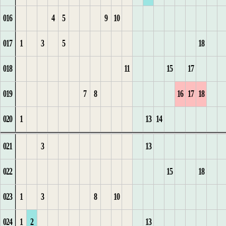
016
4
5
9
10
11
5
4
7
1
12
15
3
1
16
6
3
17
12
2
3
017
1
3
5
18
6
1
8
2
13
1
1
16
4
2
17
7
4
18
3
4
018
11
15
17
1
7
1
2
1
9
3
14
2
2
5
3
18
5
1
4
5
019
7
8
16
17
18
2
8
2
3
2
10
3
3
1
6
4
19
1
5
6
020
1
13
14
9
3
4
3
11
1
1
4
4
2
7
2
1
1
1
6
7
021
3
13
1
10
5
4
12
2
2
5
5
3
8
1
3
2
2
2
7
8
022
15
18
2
11
1
6
5
13
3
3
6
6
4
9
1
2
3
3
8
9
023
1
3
8
10
12
7
6
14
4
7
5
10
2
3
1
4
4
1
9
10
024
1
2
13
1
8
7
15
5
1
8
1
6
11
4
2
5
5
2
10
11