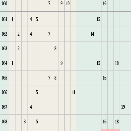
060
7
9
10
16
2
7
7
2
43
10
1
5
18
6
7
9
15
11
4
6
061
1
4
5
15
8
8
11
1
2
1
1
6
19
7
8
1
16
12
5
7
062
2
4
7
14
1
9
1
12
3
2
2
7
20
8
1
2
17
13
6
8
063
2
8
2
10
1
2
13
1
3
3
8
21
9
1
2
3
18
14
7
9
064
1
9
15
18
1
11
2
3
14
2
1
4
9
22
10
2
4
19
8
10
065
7
8
16
1
2
12
3
4
15
1
5
10
23
11
3
1
20
1
9
11
066
5
11
2
3
13
4
16
1
1
2
6
24
12
4
2
1
21
2
10
12
067
4
19
3
4
14
1
17
2
2
3
7
1
25
13
5
3
2
22
3
13
068
3
5
16
18
4
5
1
18
3
3
4
8
2
26
14
6
4
23
1
14