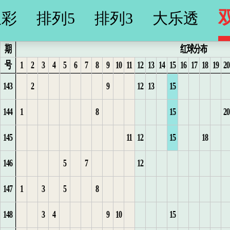
星彩
排列5
排列3
大乐透
期
红球分布
号
1
2
3
4
5
6
7
8
9
10
11
12
13
14
15
16
17
18
19
20
143
2
9
12
13
15
3
3
2
2
22
14
6
2
6
5
17
4
3
10
10
144
1
8
15
20
1
4
3
3
23
15
1
3
7
1
1
6
18
5
4
11
145
11
12
15
18
1
2
5
4
4
24
16
1
2
4
2
7
19
6
12
1
146
5
7
12
2
3
6
5
25
2
3
5
1
3
8
1
20
7
1
13
2
147
1
3
5
8
4
6
26
1
4
6
2
1
4
9
2
21
8
2
14
3
148
3
4
9
10
15
1
5
1
27
2
1
3
2
5
10
22
9
3
15
4