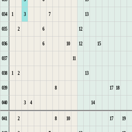
034
1
3
7
13
6
18
17
1
11
6
3
2
3
4
9
8
6
2
4
9
035
2
6
12
1
1
19
18
1
12
7
4
3
1
5
10
9
7
3
5
10
036
6
10
12
15
2
1
2
20
19
2
13
8
4
2
6
10
8
4
6
11
037
11
3
2
3
21
20
1
3
14
9
1
1
3
7
1
11
9
5
7
12
038
1
2
13
4
22
21
2
4
15
10
2
1
2
8
2
12
10
6
8
13
039
8
17
18
1
1
5
23
22
3
5
11
3
2
3
1
9
3
13
9
14
040
3
4
14
2
2
23
4
6
1
12
4
3
4
2
4
14
1
1
10
15
041
2
8
10
17
19
3
1
1
24
5
7
13
4
5
3
1
5
15
2
16